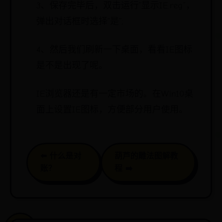
3、保存完毕后，双击运行“显示IE.reg”，
弹出对话框时选择“是”;
4、然后我们刷新一下桌面，看看IE图标
是不是出现了呢。
IE浏览器还是有一定市场的。在Win10桌
面上设置IE图标，方便部分用户使用。
⬅️ 什么是对
葫芦的雕法图解教
账？
程 ➡️