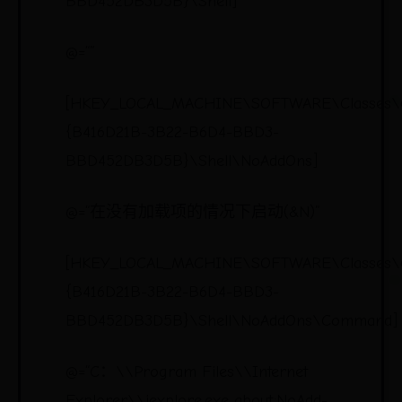
BBD452DB3D5B}\Shell]
@=“”
[HKEY_LOCAL_MACHINE\SOFTWARE\Classes\
{B416D21B-3B22-B6D4-BBD3-
BBD452DB3D5B}\Shell\NoAddOns]
@=“在没有加载项的情况下启动(&N)”
[HKEY_LOCAL_MACHINE\SOFTWARE\Classes\
{B416D21B-3B22-B6D4-BBD3-
BBD452DB3D5B}\Shell\NoAddOns\Command]
@=“C：\\Program Files\\Internet
Explorer\\iexplore.exe about:NoAdd-