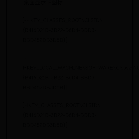
;桌面显示IE图标
[-HKEY_CLASSES_ROOT\CLSID\
{B416D21B-3B22-B6D4-BBD3-
BBD452DB3D5B}]
[-
HKEY_LOCAL_MACHINE\SOFTWARE\Classes\
{B416D21B-3B22-B6D4-BBD3-
BBD452DB3D5B}]
[HKEY_CLASSES_ROOT\CLSID\
{B416D21B-3B22-B6D4-BBD3-
BBD452DB3D5B}]