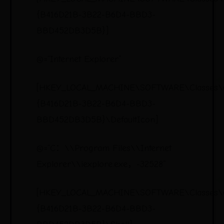
{B416D21B-3B22-B6D4-BBD3-
BBD452DB3D5B}]
@=“Internet Explorer”
[HKEY_LOCAL_MACHINE\SOFTWARE\Classes\
{B416D21B-3B22-B6D4-BBD3-
BBD452DB3D5B}\DefaultIcon]
@=“C：\\Program Files\\Internet
Explorer\\iexplore.exe，-32528”
[HKEY_LOCAL_MACHINE\SOFTWARE\Classes\
{B416D21B-3B22-B6D4-BBD3-