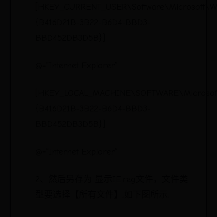
[HKEY_CURRENT_USER\Software\Microsoft\Wi
{B416D21B-3B22-B6D4-BBD3-
BBD452DB3D5B}]
@=“Internet Explorer”
[HKEY_LOCAL_MACHINE\SOFTWARE\Microsoft\
{B416D21B-3B22-B6D4-BBD3-
BBD452DB3D5B}]
@=“Internet Explorer”
2、然后另存为 显示IE.reg文件，文件类
型要选择【所有文件】;如下图所示;