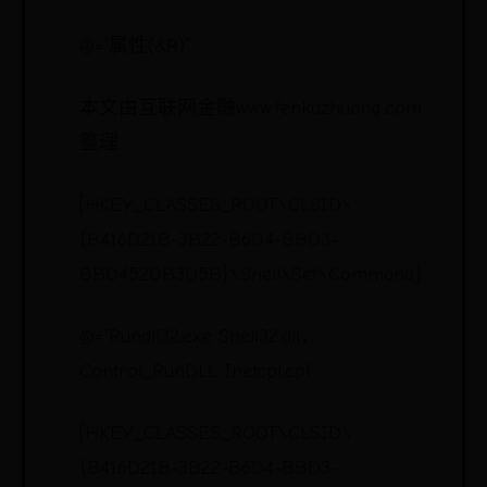
@=“属性(&R)”
本文由互联网金融www.fenkuzhuang.com
整理
[HKEY_CLASSES_ROOT\CLSID\
{B416D21B-3B22-B6D4-BBD3-
BBD452DB3D5B}\Shell\Set\Command]
@=“Rundll32.exe Shell32.dll，
Control_RunDLL Inetcpl.cpl”
[HKEY_CLASSES_ROOT\CLSID\
{B416D21B-3B22-B6D4-BBD3-