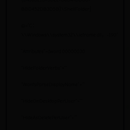
BBD452DB3D5B}\ShellFolder]
@=“C：
\\Windows\\system32\\ieframe.dll，-190”
“Attributes”=dword:00000030
“HideFolderVerbs”=“”
“WantsParseDisplayName”=“”
“HideOnDesktopPerUser”=“”
“HideAsDeletePerUser”=“”