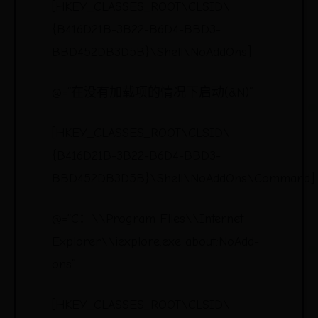
[HKEY_CLASSES_ROOT\CLSID\
{B416D21B-3B22-B6D4-BBD3-
BBD452DB3D5B}\Shell\NoAddOns]
@=“在没有加载项的情况下启动(&N)”
[HKEY_CLASSES_ROOT\CLSID\
{B416D21B-3B22-B6D4-BBD3-
BBD452DB3D5B}\Shell\NoAddOns\Command]
@=“C：\\Program Files\\Internet
Explorer\\iexplore.exe about:NoAdd-
ons”
[HKEY_CLASSES_ROOT\CLSID\