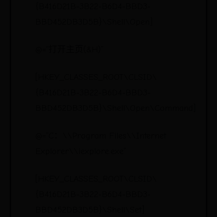
{B416D21B-3B22-B6D4-BBD3-
BBD452DB3D5B}\Shell\Open]
@=“打开主页(&H)”
[HKEY_CLASSES_ROOT\CLSID\
{B416D21B-3B22-B6D4-BBD3-
BBD452DB3D5B}\Shell\Open\Command]
@=“C：\\Program Files\\Internet
Explorer\\iexplore.exe”
[HKEY_CLASSES_ROOT\CLSID\
{B416D21B-3B22-B6D4-BBD3-
BBD452DB3D5B}\Shell\Set]