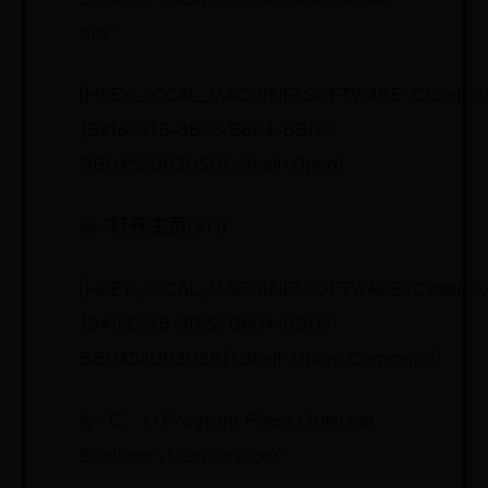
ons”
[HKEY_LOCAL_MACHINE\SOFTWARE\Classes\
{B416D21B-3B22-B6D4-BBD3-
BBD452DB3D5B}\Shell\Open]
@=“打开主页(&H)”
[HKEY_LOCAL_MACHINE\SOFTWARE\Classes\
{B416D21B-3B22-B6D4-BBD3-
BBD452DB3D5B}\Shell\Open\Command]
@=“C：\\Program Files\\Internet
Explorer\\iexplore.exe”