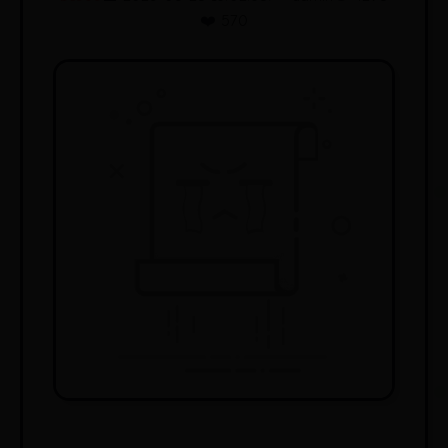
❤️ 570