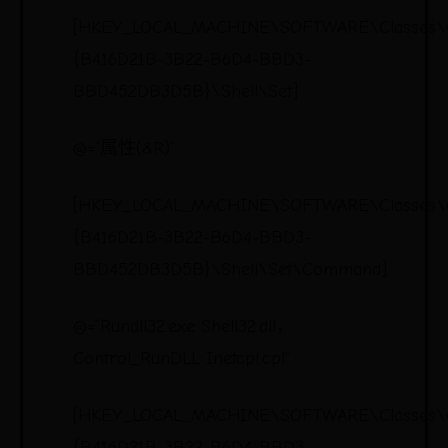
[HKEY_LOCAL_MACHINE\SOFTWARE\Classes\
{B416D21B-3B22-B6D4-BBD3-
BBD452DB3D5B}\Shell\Set]
@=“属性(&R)”
[HKEY_LOCAL_MACHINE\SOFTWARE\Classes\
{B416D21B-3B22-B6D4-BBD3-
BBD452DB3D5B}\Shell\Set\Command]
@=“Rundll32.exe Shell32.dll，
Control_RunDLL Inetcpl.cpl”
[HKEY_LOCAL_MACHINE\SOFTWARE\Classes\
{B416D21B-3B22-B6D4-BBD3-