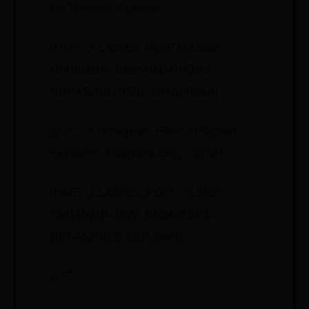
@=“Internet Explorer”
[HKEY_CLASSES_ROOT\CLSID\
{B416D21B-3B22-B6D4-BBD3-
BBD452DB3D5B}\DefaultIcon]
@=“C：\\Program Files\\Internet
Explorer\\iexplore.exe，-32528”
[HKEY_CLASSES_ROOT\CLSID\
{B416D21B-3B22-B6D4-BBD3-
BBD452DB3D5B}\Shell]
@=“”