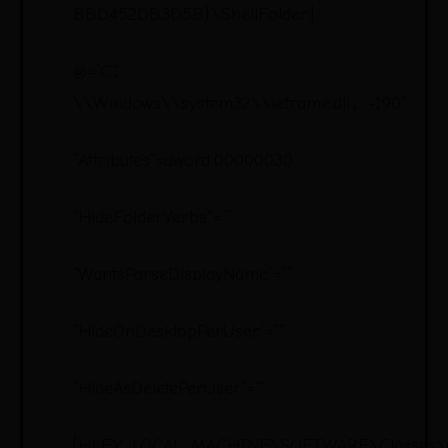
BBD452DB3D5B}\ShellFolder]
@=“C：
\\Windows\\system32\\ieframe.dll，-190”
“Attributes”=dword:00000030
“HideFolderVerbs”=“”
“WantsParseDisplayName”=“”
“HideOnDesktopPerUser”=“”
“HideAsDeletePerUser”=“”
[HKEY_LOCAL_MACHINE\SOFTWARE\Classes\