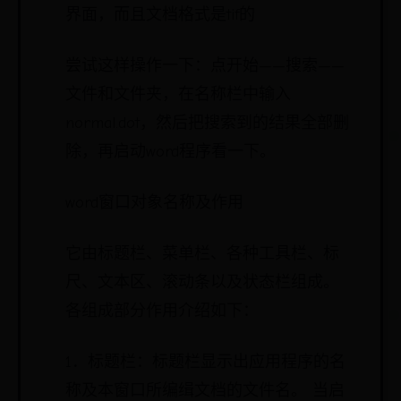
界面，而且文档格式是tif的
尝试这样操作一下：点开始——搜索——
文件和文件夹，在名称栏中输入
normal.dot，然后把搜索到的结果全部删
除，再启动word程序看一下。
word窗口对象名称及作用
它由标题栏、菜单栏、各种工具栏、标
尺、文本区、滚动条以及状态栏组成。
各组成部分作用介绍如下：
1．标题栏：标题栏显示出应用程序的名
称及本窗口所编缉文档的文件名。 当启