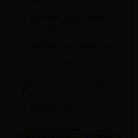
点击-“插入”-“符号”。
2、在符号页面，如图把字体选择为
“Wingdings2”。
3、拖拽右侧的边栏，选择合适的点。
4、点击右下角的“插入”。
5、随后点击右上角的关闭按钮，关闭页
面。
6、中间的点插入完成。
⬅️ 深度解析中单安琪
窦靖童