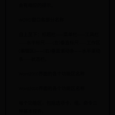
会有相应的提示。
WORD窗口各部分名称
自上至下：标题栏——菜单栏——工具栏
——水平标尺——(左)垂直标尺——工作区
(编辑区)——(右)垂直滚动条——水平滚动
条——状态栏。
Word2010界面的各个功能区名称
Word2010界面的各个功能区名称
每个功能区，包括选项卡、组、命令三
种基本控件。