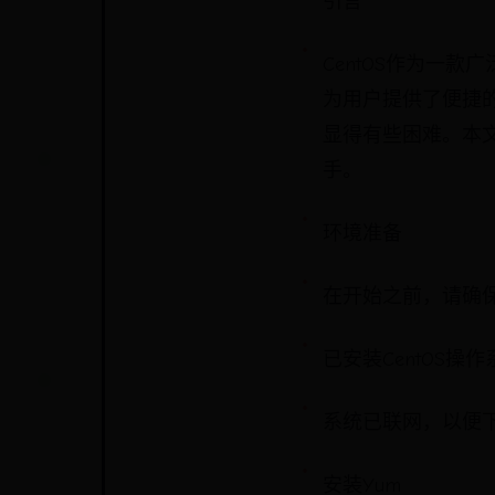
引言
CentOS作为一款广泛使
为用户提供了便捷
显得有些困难。本文
手。
环境准备
在开始之前，请确保
已安装CentOS操
系统已联网，以便下
安装Yum