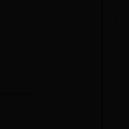
息：
p2-libs readline