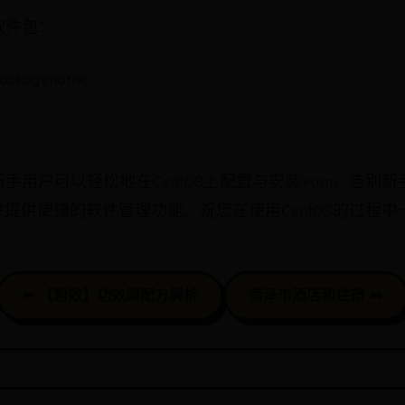
软件包：
packagename
手用户可以轻松地在CentOS上配置与安装Yum，告别
户提供便捷的软件管理功能。祝您在使用CentOS的过程
⬅️ 【粉散】功效與配方解析
菏泽市酒店和住宿 ➡️