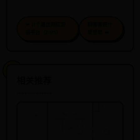
⬅️ 11个最佳网红营
粉嘟嘟是什
销平台（2025）
麼意思 ➡️
相关推荐