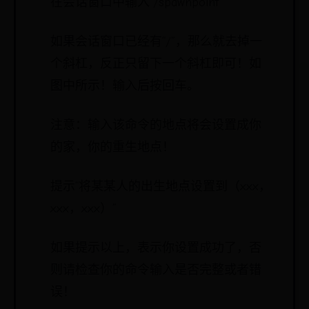
在会话窗口中输入“/spawnpoint”
如果会话窗口已经有“/”，那么就去掉一
个斜杠，反正只留下一个斜杠即可！如
图中所示！输入后按回车。
注意：输入该命令的地点将会设置成你
的家，你的重生地点！
提示“将某某人的出生地点设置到（xxx，
xxx，xxx）”
如果提示以上，表示你设置成功了，否
则请检查你的命令输入是否完整或者错
误！