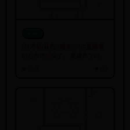
be365
[技术帖(其他)]德国DOME登牌喇
叭在市场消失了， 是破产了吗，
还是没人代理
📅 06-28
👁️ 1334