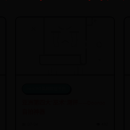
beat365英超欧冠平台
亚洲第四大“巫术”测评——Dooraa
自拍神器
📅 07-04
👁️ 492