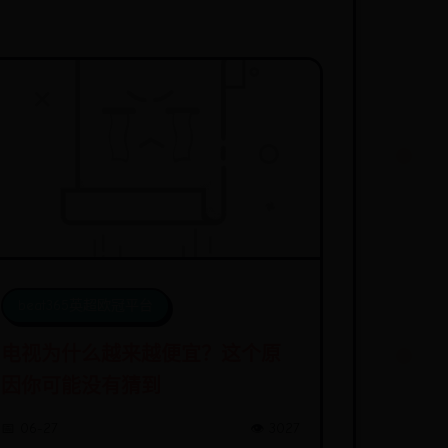
beat365英超欧冠平台
电视为什么越来越便宜？这个原
因你可能没有猜到
📅 06-27
👁️ 3027