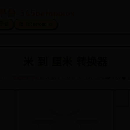
台-365betappios
冠平台
🎨 365betappios
米 到 厘米 转换器
eat365英超欧冠平台
📅 2025-07-08 17:02:13
✍️ admin
👁️ 4226
❤️ 