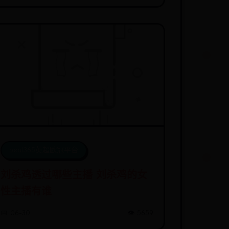
beat365英超欧冠平台
刘杀鸡透过哪些主播 刘杀鸡的女
性主播有谁
📅 06-30
👁️ 5659