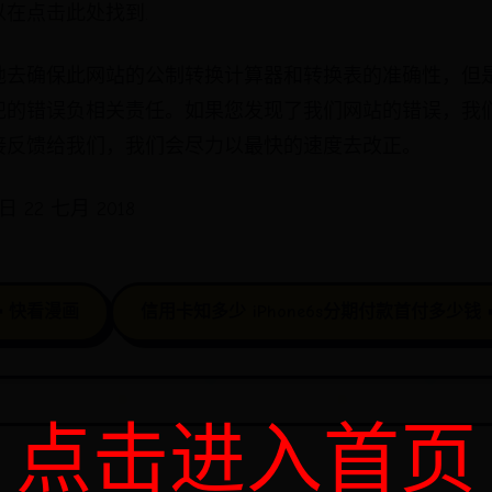
在点击此处找到.
地去确保此网站的公制转换计算器和转换表的准确性，但
犯的错误负相关责任。如果您发现了我们网站的错误，我
接反馈给我们，我们会尽力以最快的速度去改正。
22 七月 2018
⬅️ 快看漫画
信用卡知多少 iPhone6s分期付款首付多少钱 ➡
点击进入首页