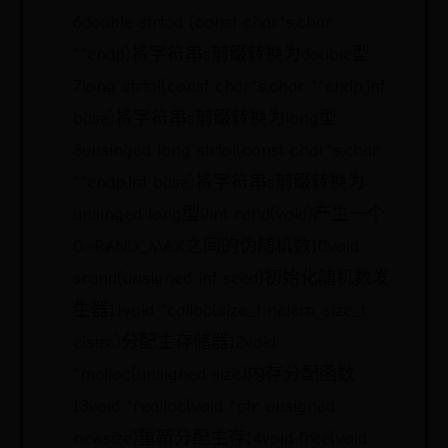
6double strtod (const char*s,char
**endp)将字符串s前缀转换为double型
7long strtol(const char*s,char **endp,int
base)将字符串s前缀转换为long型
8unsinged long strtol(const char*s,char
**endp,int base)将字符串s前缀转换为
unsinged long型9int rand(void)产生一个
0~RAND_MAX之间的伪随机数10void
srand(unsigned int seed)初始化随机数发
生器11void *calloc(size_t nelem, size_t
elsize)分配主存储器12void
*malloc(unsigned size)内存分配函数
13void *realloc(void *ptr, unsigned
newsize)重新分配主存14void free(void