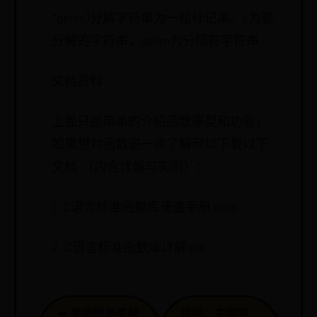
*delim)分解字符串为一组标记串。s为要
分解的字符串，delim为分隔符字符串
文档资料
上面只是简单的介绍函数原型和功能，
如果想对函数进一步了解可以下载以下
文档 （内含详解与实例）：
1. C语言标准函数库速查手册.chm
2. C语言标准函数库详解.pdf
⬅️ 美的悦驰变频
姚明：中国男