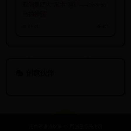
亚洲第四大“巫术”测评——Dooraa
自拍神器
📅 07-04
👁️ 492
🎭 创意伙伴
用色彩讲述故事 ✏️ 用创意点亮生活