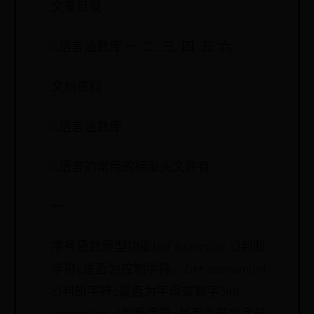
文章目录
C语言函数库:一.
二.
三.
四.
五.
六.
文档资料
C语言函数库:
C语言的常用的标准头文件有 ：
一.
序号函数原型功能1int iscntrl(int c)判断
字符c是否为控制字符。2int isalnum(int
c)判断字符c是否为字母或数字3int